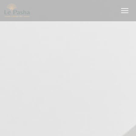
Πίνακας διαχείρισης "Μπισκότων" (Cookies)